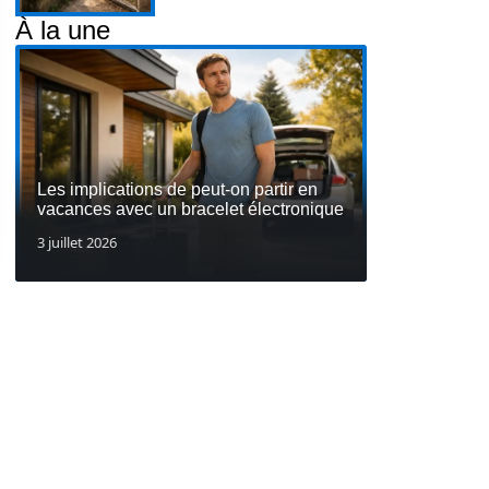
À la une
Les implications de peut-on partir en
vacances avec un bracelet électronique
3 juillet 2026