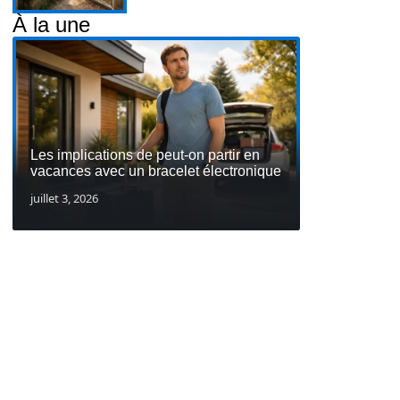
À la une
Les implications de peut-on partir en
vacances avec un bracelet électronique
juillet 3, 2026