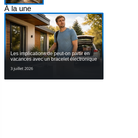
À la une
Les implications de peut-on partir en
vacances avec un bracelet électronique
3 juillet 2026