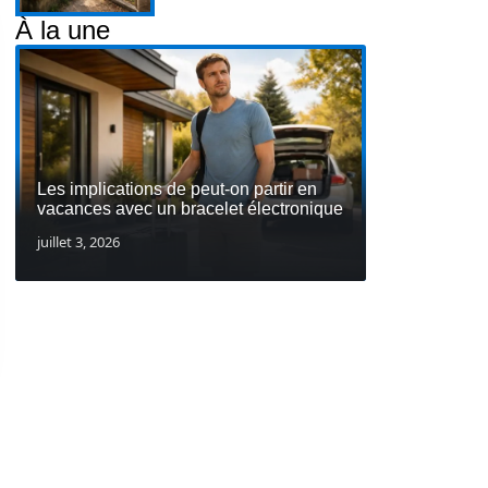
À la une
Les implications de peut-on partir en
vacances avec un bracelet électronique
juillet 3, 2026