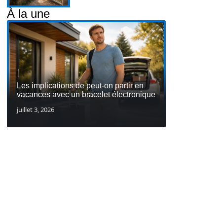
À la une
Les implications de peut-on partir en
vacances avec un bracelet électronique
juillet 3, 2026