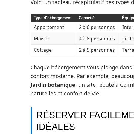
Voici un tableau récapitulatif des types 
Type d’hébergement
Capacité
Équip
Appartement
2 à 6 personnes
Inte
Maison
4 à 8 personnes
Jardi
Cottage
2 à 5 personnes
Terr
Chaque hébergement vous plonge dans le
confort moderne. Par exemple, beaucoup
Jardin botanique
, un site réputé à Coim
naturelles et confort de vie.
RÉSERVER FACILEM
IDÉALES