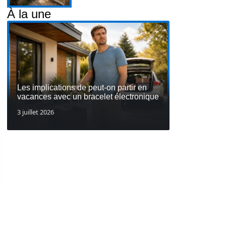
À la une
Les implications de peut-on partir en
vacances avec un bracelet électronique
3 juillet 2026