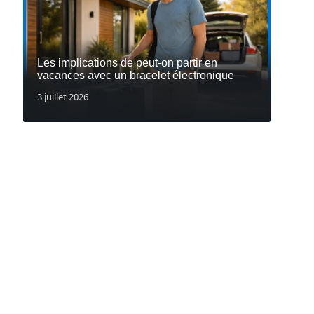
Les implications de peut-on partir en
vacances avec un bracelet électronique
3 juillet 2026