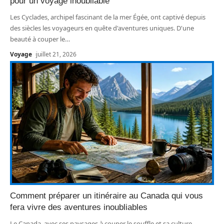
pour un voyage inoubliable
Les Cyclades, archipel fascinant de la mer Égée, ont captivé depuis
des siècles les voyageurs en quête d'aventures uniques. D'une
beauté à couper le
…
Voyage
juillet 21, 2026
Comment préparer un itinéraire au Canada qui vous
fera vivre des aventures inoubliables
Le Canada, avec ses paysages à couper le souffle et sa culture