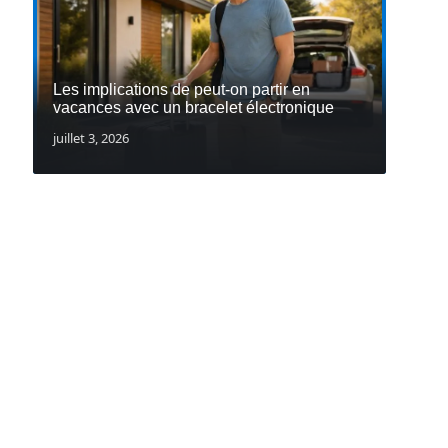
Les implications de peut-on partir en
vacances avec un bracelet électronique
juillet 3, 2026