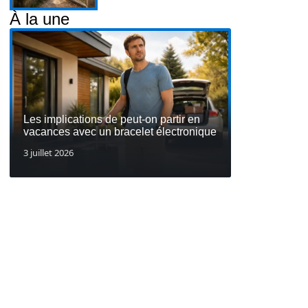
À la une
Les implications de peut-on partir en
vacances avec un bracelet électronique
3 juillet 2026