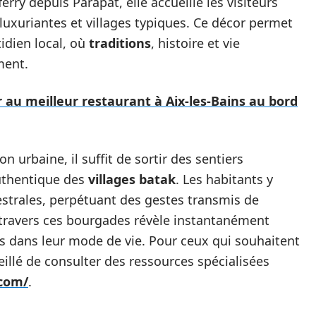
ferry depuis Parapat, elle accueille les visiteurs
 luxuriantes et villages typiques. Ce décor permet
idien local, où
traditions
, histoire et vie
ment.
r au meilleur restaurant à Aix-les-Bains au bord
on urbaine, il suffit de sortir des sentiers
authentique des
villages batak
. Les habitants y
strales, perpétuant des gestes transmis de
 travers ces bourgades révèle instantanément
tés dans leur mode de vie. Pour ceux qui souhaitent
seillé de consulter des ressources spécialisées
.com/
.