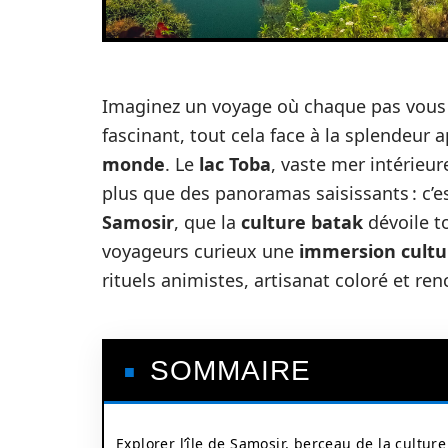
Imaginez un voyage où chaque pas vous pl
fascinant, tout cela face à la splendeur
monde
. Le
lac Toba
, vaste mer intérieur
plus que des panoramas saisissants : c’est
Samosir
, que la
culture batak
dévoile t
voyageurs curieux une
immersion cultu
rituels animistes, artisanat coloré et re
SOMMAIRE
Explorer l’île de Samosir, berceau de la culture