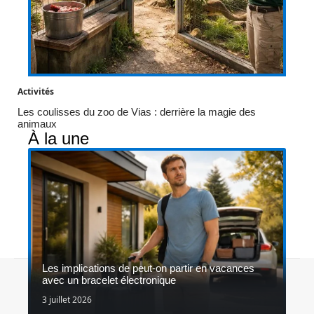
Activités
Les coulisses du zoo de Vias : derrière la magie des
animaux
À la une
Les implications de peut-on partir en vacances
Contact
Mentions légales
Sitemap
avec un bracelet électronique
© 2026 | gap-online.fr
3 juillet 2026