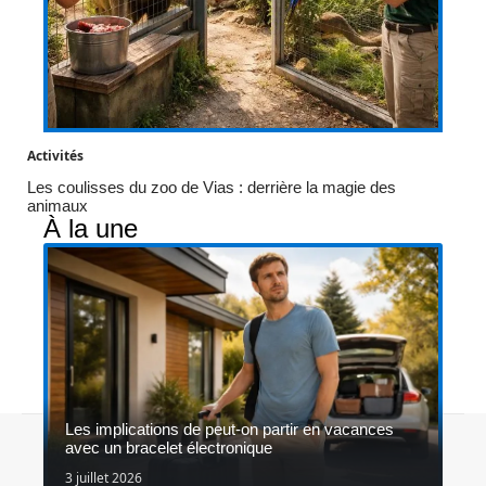
Activités
Les coulisses du zoo de Vias : derrière la magie des
animaux
À la une
Les implications de peut-on partir en vacances
Contact
Mentions légales
Sitemap
avec un bracelet électronique
© 2026 | gap-online.fr
3 juillet 2026