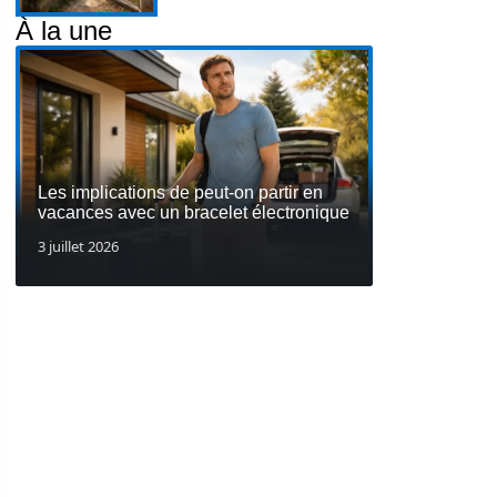
À la une
Les implications de peut-on partir en
vacances avec un bracelet électronique
3 juillet 2026