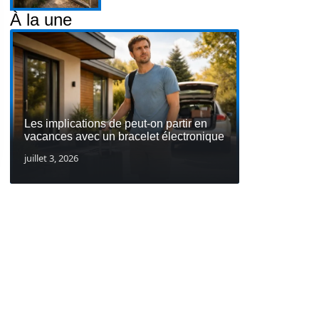
À la une
Les implications de peut-on partir en
vacances avec un bracelet électronique
juillet 3, 2026