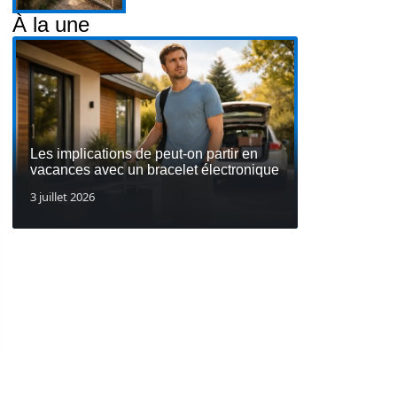
À la une
Les implications de peut-on partir en
vacances avec un bracelet électronique
3 juillet 2026