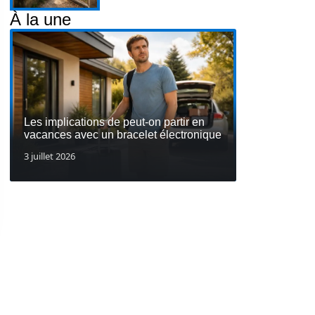
À la une
Les implications de peut-on partir en
vacances avec un bracelet électronique
3 juillet 2026