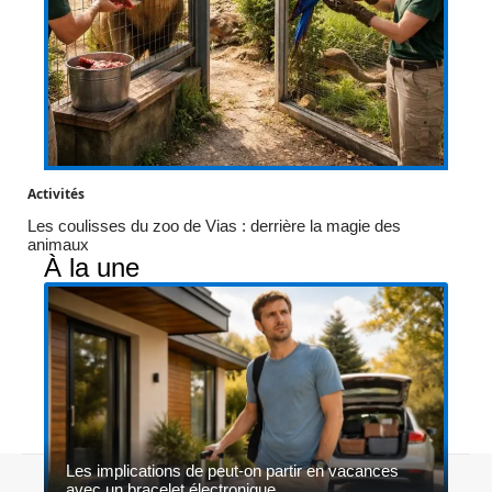
Activités
Les coulisses du zoo de Vias : derrière la magie des
animaux
À la une
Les implications de peut-on partir en vacances
Contact
Mentions légales
Sitemap
avec un bracelet électronique