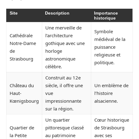
Site
Description
Importance
historique
Une merveille de
Symbole
Cathédrale
l’architecture
médiéval de la
Notre-Dame
gothique avec une
puissance
de
horloge
religieuse et
Strasbourg
astronomique
politique.
célèbre.
Construit au 12e
Château du
siècle, il offre une
Un emblème de
Haut-
vue
l’histoire
Kœnigsbourg
impressionnante
alsacienne.
sur la région.
Un quartier
Cœur historique
Quartier de
pittoresque classé
de Strasbourg
la Petite
au patrimoine
avec ses