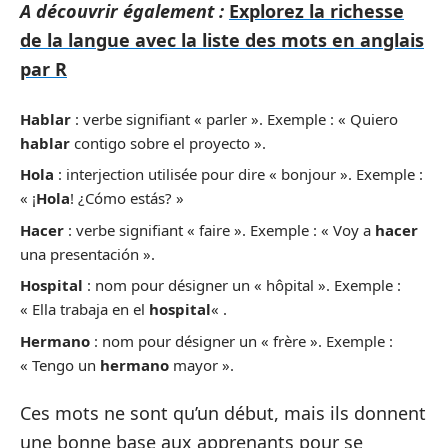
A découvrir également :
Explorez la richesse
de la langue avec la liste des mots en anglais
par R
Hablar
: verbe signifiant « parler ». Exemple : « Quiero
hablar
contigo sobre el proyecto ».
Hola
: interjection utilisée pour dire « bonjour ». Exemple :
« ¡
Hola
! ¿Cómo estás? »
Hacer
: verbe signifiant « faire ». Exemple : « Voy a
hacer
una presentación ».
Hospital
: nom pour désigner un « hôpital ». Exemple :
« Ella trabaja en el
hospital
« .
Hermano
: nom pour désigner un « frère ». Exemple :
« Tengo un
hermano
mayor ».
Ces mots ne sont qu’un début, mais ils donnent
une bonne base aux apprenants pour se