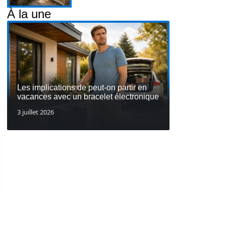
À la une
Les implications de peut-on partir en
vacances avec un bracelet électronique
3 juillet 2026